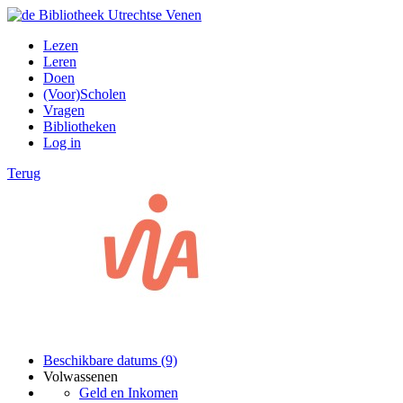
Lezen
Leren
Doen
(Voor)Scholen
Vragen
Bibliotheken
Log in
Terug
Beschikbare datums (9)
Volwassenen
Geld en Inkomen