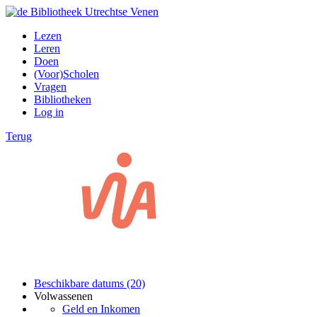
Lezen
Leren
Doen
(Voor)Scholen
Vragen
Bibliotheken
Log in
Terug
Beschikbare datums (20)
Volwassenen
Geld en Inkomen