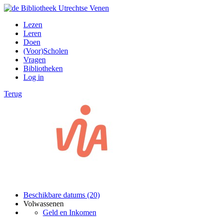
Lezen
Leren
Doen
(Voor)Scholen
Vragen
Bibliotheken
Log in
Terug
Beschikbare datums (20)
Volwassenen
Geld en Inkomen