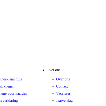
Over ons
otheek aan huis
Over ons
lijk lenen
Contact
mene voorwaarden
Vacatures
cyverklaring
Jaarverslag