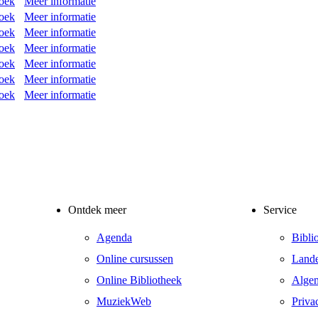
roek
Meer informatie
roek
Meer informatie
roek
Meer informatie
roek
Meer informatie
roek
Meer informatie
roek
Meer informatie
roek
Meer informatie
Ontdek meer
Service
Agenda
Bibli
Online cursussen
Lande
Online Bibliotheek
Alge
MuziekWeb
Priva