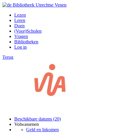
Lezen
Leren
Doen
(Voor)Scholen
Vragen
Bibliotheken
Log in
Terug
Beschikbare datums (20)
Volwassenen
Geld en Inkomen