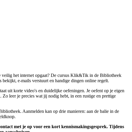
 veilig het internet opgaat? De cursus Klik&Tik in de Bibliotheek
s bekijkt, e-mails verstuurt en handige dingen online regelt.
t uit korte video's en duidelijke oefeningen. Je oefent op je eigen
Zo leer je precies wat jij nodig hebt, in een rustige en prettige
de Bibliotheek. Aanmelden kan op drie manieren: aan de balie in de
meldknop.
contact met je op voor een kort kennismakingsgesprek. Tijdens
kan aanschuiven.