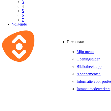
3
4
5
6
7
Volgende
Direct naar
Mijn menu
Openingstijden
Bibliotheek-app
Abonnementen
Informatie voor profe
Intranet medewerkers