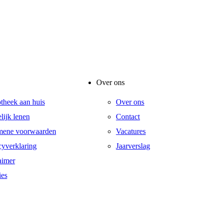
Over ons
otheek aan huis
Over ons
lijk lenen
Contact
mene voorwaarden
Vacatures
cyverklaring
Jaarverslag
aimer
es