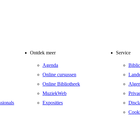
Ontdek meer
Service
Agenda
Bibli
Online cursussen
Lande
Online Bibliotheek
Alge
MuziekWeb
Priva
ssionals
Exposities
Discl
Cooki