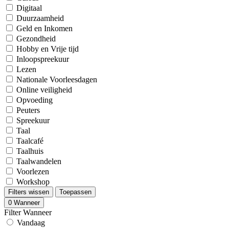
Digitaal
Duurzaamheid
Geld en Inkomen
Gezondheid
Hobby en Vrije tijd
Inloopspreekuur
Lezen
Nationale Voorleesdagen
Online veiligheid
Opvoeding
Peuters
Spreekuur
Taal
Taalcafé
Taalhuis
Taalwandelen
Voorlezen
Workshop
Filters wissen
Toepassen
0
Wanneer
Filter Wanneer
Vandaag