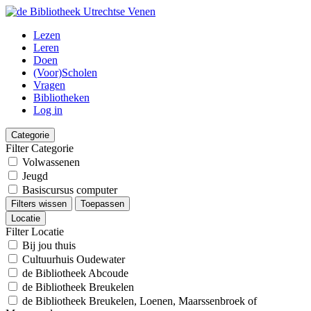
Lezen
Leren
Doen
(Voor)Scholen
Vragen
Bibliotheken
Log in
Categorie
Filter Categorie
Volwassenen
Jeugd
Basiscursus computer
Filters wissen
Toepassen
Locatie
Filter Locatie
Bij jou thuis
Cultuurhuis Oudewater
de Bibliotheek Abcoude
de Bibliotheek Breukelen
de Bibliotheek Breukelen, Loenen, Maarssenbroek of