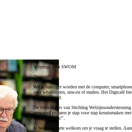
Verzorgd door SWOM
Digicafé
Wil je handiger worden met de computer, smartphone 
over whatsappen, sms-en of mailen. Het Digicafé bied
digitale wereld.
De vrijwilligers van Stichting Welzijnsondersteun
antwoord en laten je stap voor stap kennismaken met
vraag is te gek!".
Je bent van harte welkom om je vraag te stellen. Aan