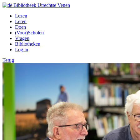
Lezen
Leren
Doen
(Voor)Scholen
Vragen
Bibliotheken
Log in
Terug